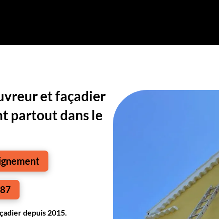
uvreur et façadier
t partout dans le
eignement
487
çadier depuis 2015.