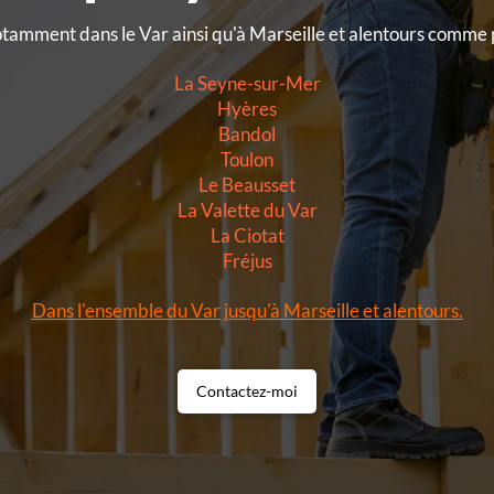
otamment dans le Var ainsi qu'à Marseille et alentours comme 
La Seyne-sur-Mer
Hyères
Bandol
Toulon
Le Beausset
La Valette du Var
La Ciotat
Fréjus
Dans l'ensemble du Var jusqu'à Marseille et alentours.
Contactez-moi